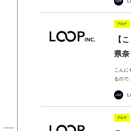
L
ブログ
【こ
県奈
こんに
るので
L
ブログ