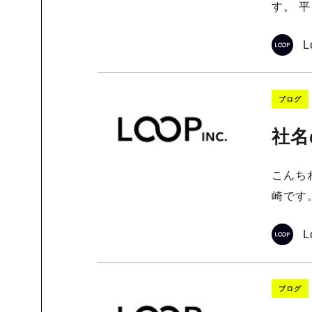
す。 
L
ブログ
社名
こんち
崎です
L
ブログ