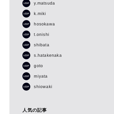
y.matsuda
k.miki
hosokawa
t.onishi
shibata
s.hatakenaka
goto
miyata
shiowaki
人気の記事