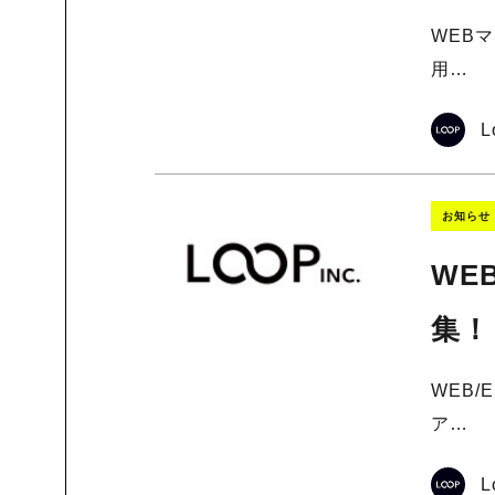
WEB
用…
L
お知らせ
WE
集！
WEB
ア…
L