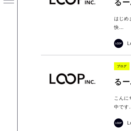
るー
はじめ
快…
L
ブログ
るー
こんに
中です
L