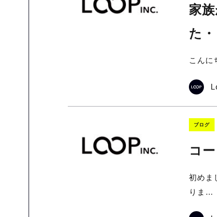
家族
た・
こんにち
L
ブログ
コー
初めま
りま…