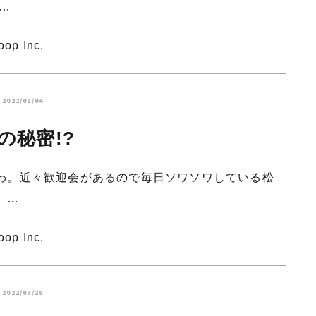
平…
oop Inc.
2022/08/04
の秘密!?
わ。近々歓迎会があるので毎日ソワソワしている松
。…
oop Inc.
2022/07/28