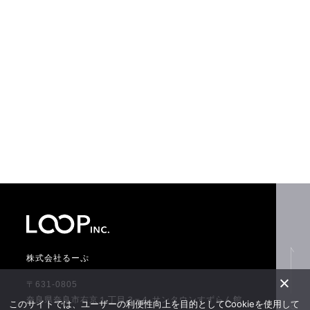
株式会社るーぷ
〒631-0805
奈良県奈良市右京１丁目３−４ サンタウンすずらん館
このサイトでは、ユーザーの利便性向上を目的としてCookieを使用して