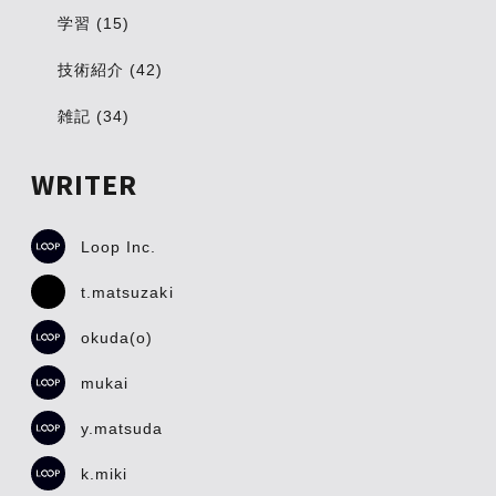
学習 (15)
技術紹介 (42)
雑記 (34)
WRITER
Loop Inc.
t.matsuzaki
okuda(o)
mukai
y.matsuda
k.miki