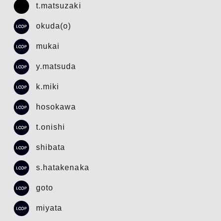
t.matsuzaki
okuda(o)
mukai
y.matsuda
k.miki
hosokawa
t.onishi
shibata
s.hatakenaka
goto
miyata