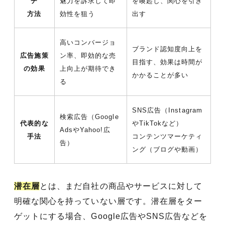
チ
魅力を訴求して即
を喚起し、関心を引き
方法
効性を狙う
出す
高いコンバージョ
ブランド認知度向上を
広告施策
ン率、即効的な売
目指す、効果は時間が
の効果
上向上が期待でき
かかることが多い
る
SNS広告（Instagram
検索広告（Google
代表的な
やTikTokなど）
AdsやYahoo!広
手法
コンテンツマーケティ
告）
ング（ブログや動画）
潜在層
とは、まだ自社の商品やサービスに対して
明確な関心を持っていない層です。潜在層をター
ゲットにする場合、Google広告やSNS広告などを