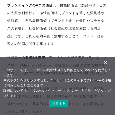
ブランディングの4つの価値
は：機能的価値（製品やサービス
の品質や利便性）、感情的価値（ブランドを通じた満足感や
信頼感）、自己表現価値（ブランドを通じた個性やステータ
スの表現）、社会的価値（社会貢献や環境配慮による満足
感）です。これらを効果的に活用することで、ブランドは顧
客との強固な関係を築けます。
マズローの欲求5段階説
：アメリカの心理学者アブラハム・マ
ズロー（Abraham Maslow）が提唱した人間の欲求に関する
このサイトでは、ユーザーの利便性向上を目的としてCookieを使用して
理論で、人間の行動を動機づける要因を5つの階層で説明して
います。
同意ボタンをクリックすると、ユーザーはこのサイトでのCookieの使用
います。下位から順に、生理的欲求（生命維持）、安全の欲
に同意したことになります。
求（安定や安心）、社会的欲求（つながりや愛情）、承認欲
詳細については、「
Cookie（クッキー）ポリシー
」をご覧ください。が
入ります。
求（評価や自己価値）、自己実現の欲求（可能性の追求）で
同意する
構成されます。基本的な欲求が満たされると、より高次の欲
求が現れるとされます。