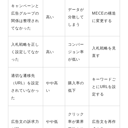
キャンペーンと
データが
広告グループの
MECEの構造
高い
分散して
関係は整理され
に変更する
しまう
てなかった
入札戦略を正し
コンバー
入札戦略を見
く設定してなか
高い
ジョン率
直す
った
が低い
適切な遷移先
キーワードご
（URL）を設定
やや高
購入率の
とにURLを設
されていなかっ
い
低下
定する
た
クリック
広告文の訴求力
やや低
率が業界
広告文を再作