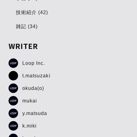
技術紹介 (42)
雑記 (34)
WRITER
Loop Inc.
t.matsuzaki
okuda(o)
mukai
y.matsuda
k.miki