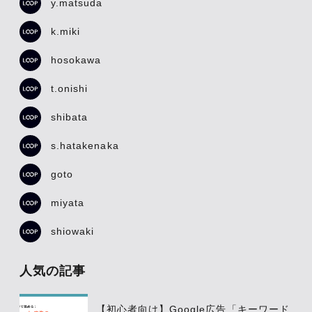
y.matsuda
k.miki
hosokawa
t.onishi
shibata
s.hatakenaka
goto
miyata
shiowaki
人気の記事
【初心者向け】Google広告「キーワード