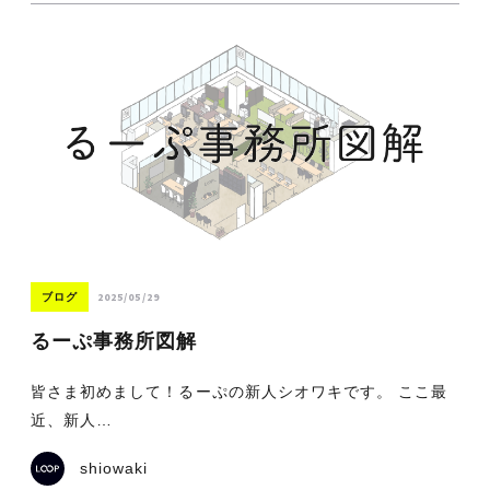
2025/05/29
ブログ
るーぷ事務所図解
皆さま初めまして！るーぷの新人シオワキです。 ここ最
近、新人…
shiowaki