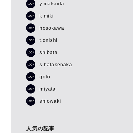
y.matsuda
k.miki
hosokawa
t.onishi
shibata
s.hatakenaka
goto
miyata
shiowaki
人気の記事