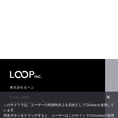
株式会社るーぷ
〒631-0805
奈良県奈良市右京１丁目３−４ サンタウンすずらん館
このサイトでは、ユーザーの利便性向上を目的としてCookieを使用して
GO TO TOP
2F
います。
TEL.0742-70-3005
同意ボタンをクリックすると、ユーザーはこのサイトでのCookieの使用