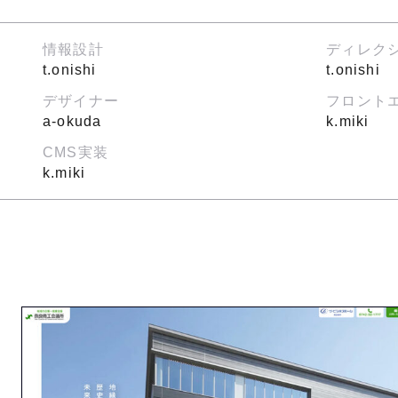
情報設計
ディレク
t.onishi
t.onishi
デザイナー
フロント
a-okuda
k.miki
CMS実装
k.miki