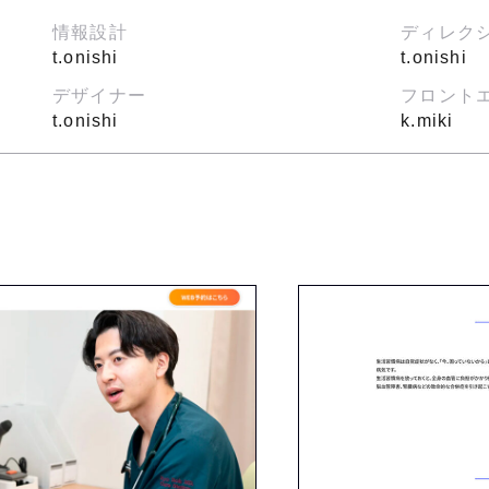
情報設計
ディレク
t.onishi
t.onishi
デザイナー
フロント
t.onishi
k.miki