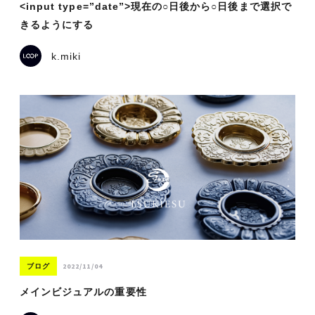
<input type=”date”>現在の○日後から○日後まで選択で
きるようにする
k.miki
2022/11/04
ブログ
メインビジュアルの重要性