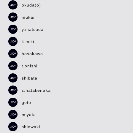
okuda(o)
mukai
y.matsuda
k.miki
hosokawa
t.onishi
shibata
s.hatakenaka
goto
miyata
shiowaki